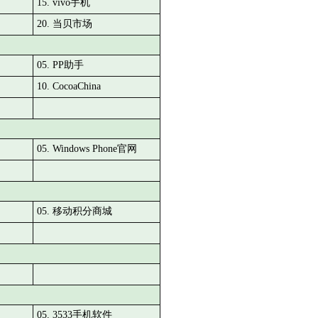
15. vivo手机
20. 当贝市场
05. PP助手
10. CocoaChina
05. Windows Phone官网
05. 移动积分商城
05. 3533手机软件