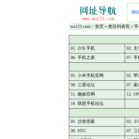
网
wu123.com：
首页
＞
类目列表页
＞手
01. ZOL手机
02.
06. 手机之家
07. 
01. 小米手机官网
02. 
06. 三星论坛
07. 
11. 魅族官网
12. O
16. 联想手机论坛
01. 沙发管家
02.
06. HTC
07. 